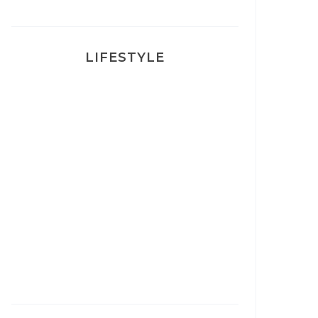
LIFESTYLE
Ça va mais pas trop
Mon Post Partum
Mon accouchement