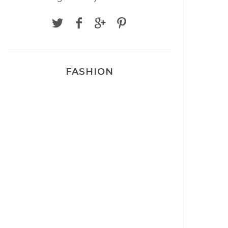
FASHION
Josef Dr Martens
Sélection Léopard
Pyjamas nounours matchy