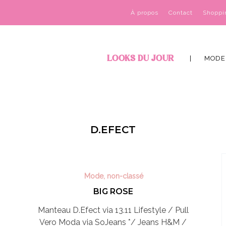
À propos
Contact
Shoppi
LOOKS DU JOUR
MODE
D.EFECT
Mode
,
non-classé
BIG ROSE
Manteau D.Efect via 13.11 Lifestyle / Pull
Vero Moda via SoJeans */ Jeans H&M /