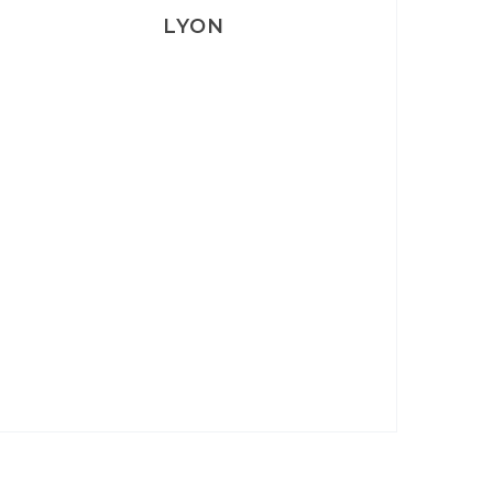
LYON
Lyon: La Villa Marx
Aperitivo & Épicerie italienne à
Lyon
Lyon : Le Desjeuneur