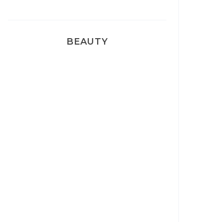
BEAUTY
Correcteur Super BB Erborian
Un sourire parfait avec Dr
Smile
Ma rosacée : comment je l’ai
traité