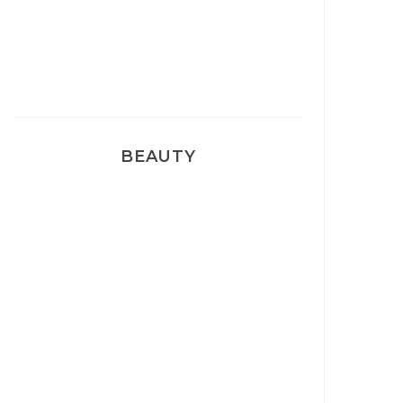
Pyjamas nounours matchy
BEAUTY
Correcteur Super BB Erborian
Un sourire parfait avec Dr
Smile