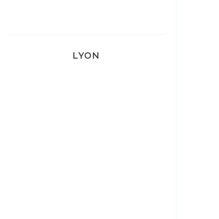
LYON
Lyon: La Villa Marx
Aperitivo & Épicerie italienne à
Lyon
Lyon : Le Desjeuneur