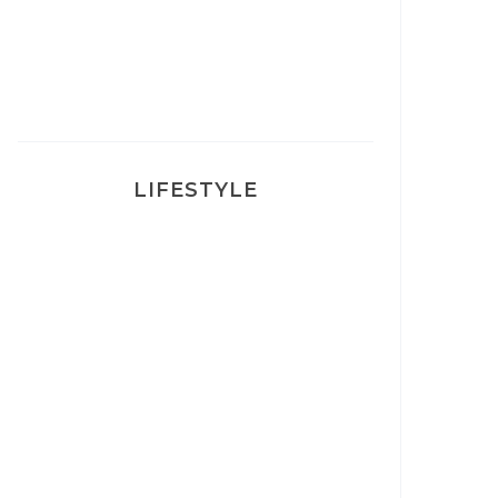
Ma rosacée : comment je l’ai
traité
LIFESTYLE
Ça va mais pas trop
Mon Post Partum
Mon accouchement