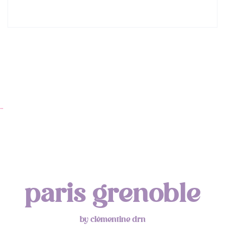
Lyon : Le Desjeuneur
…
paris grenoble
by clémentine drn