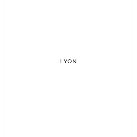
Mon Post Partum
Mon accouchement
LYON
Lyon: La Villa Marx
Aperitivo & Épicerie italienne à Lyon