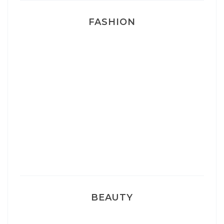
FASHION
Josef Dr Martens
Sélection Léopard
Pyjamas nounours matchy
BEAUTY