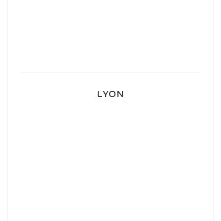
Mon Post Partum
Mon accouchement
LYON
Lyon: La Villa Marx
Aperitivo & Épicerie italienne à Lyon
Lyon : Le Desjeuneur