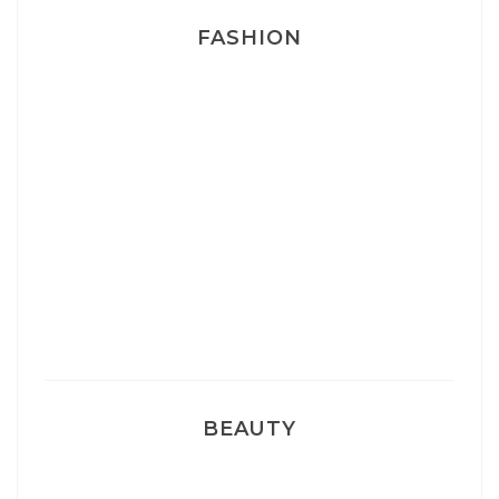
FASHION
Josef Dr Martens
Sélection Léopard
Pyjamas nounours matchy
BEAUTY