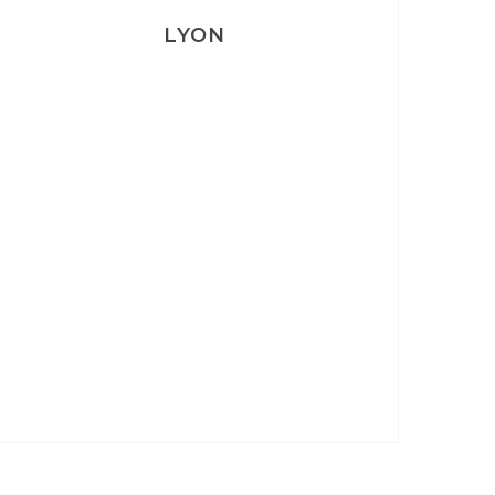
LYON
Lyon: La Villa Marx
Aperitivo & Épicerie italienne à
Lyon
Lyon : Le Desjeuneur