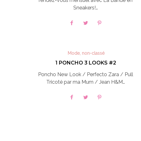
rendez-vous mensuel avec La Bande en
Sneakers!…
Mode
,
non-classé
1 PONCHO 3 LOOKS #2
Poncho New Look / Perfecto Zara / Pull
Tricoté par ma Mum / Jean H&M…