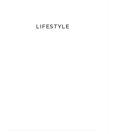
LIFESTYLE
Ça va mais pas trop
Mon Post Partum
Mon accouchement