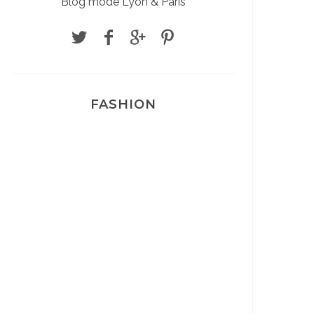
Blog mode Lyon & Paris
FASHION
Josef Dr Martens
Sélection Léopard
Pyjamas nounours matchy