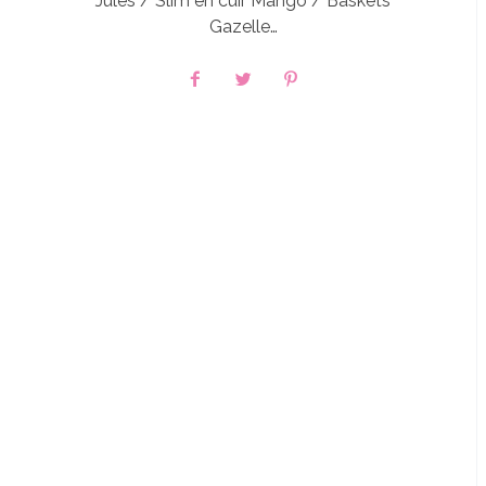
Jules / Slim en cuir Mango / Baskets
Gazelle…