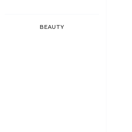
BEAUTY
Correcteur Super BB Erborian
Un sourire parfait avec Dr
Smile
Ma rosacée : comment je l’ai
traité