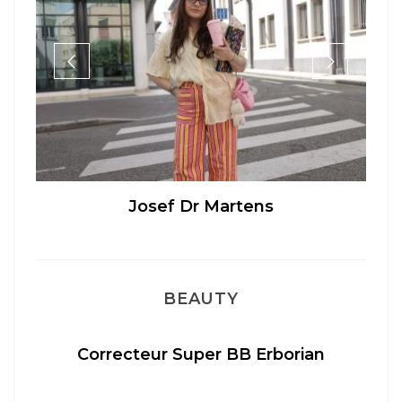
 Martens
Sélection Léopard
BEAUTY
uper BB Erborian
Un sourire parfait avec