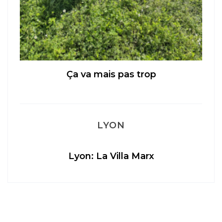
LYON
 mais pas trop
on: La Villa Marx
Aperitivo & Épicerie
…