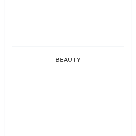
Sélection Léopard
Pyjamas nounours matchy
BEAUTY
Correcteur Super BB Erborian
Un sourire parfait avec Dr Smile
Ma rosacée : comment je l’ai traité