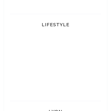
LIFESTYLE
Ça va mais pas trop
Mon Post Partum
Mon accouchement