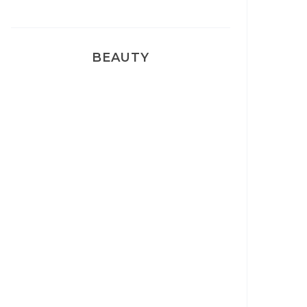
BEAUTY
Correcteur Super BB Erborian
Un sourire parfait avec Dr
Smile
Ma rosacée : comment je l’ai
traité