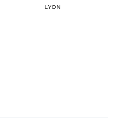
LYON
Lyon: La Villa Marx
Aperitivo & Épicerie italienne à
Lyon
Lyon : Le Desjeuneur