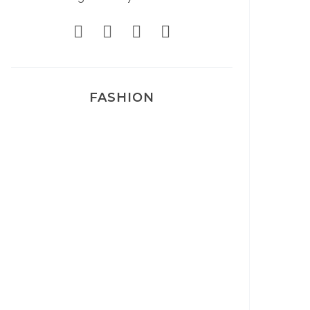
FASHION
Josef Dr Martens
Sélection Léopard
Pyjamas nounours matchy