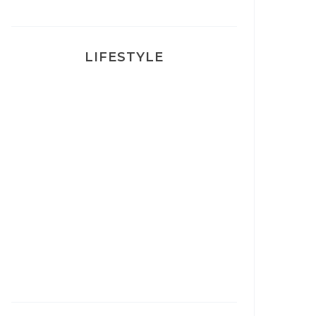
LIFESTYLE
Ça va mais pas trop
Mon Post Partum
Mon accouchement