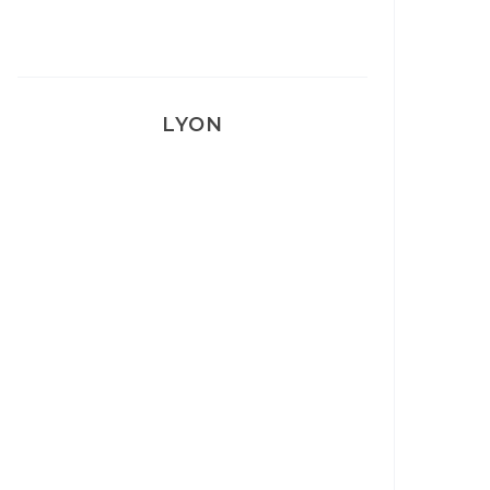
LYON
Lyon: La Villa Marx
Aperitivo & Épicerie italienne à
Lyon
Lyon : Le Desjeuneur