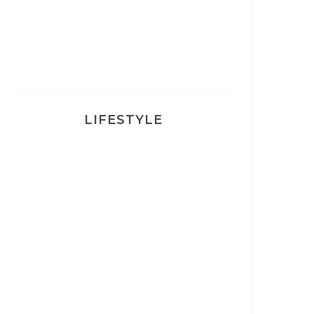
Ma rosacée : comment je l’ai
traité
LIFESTYLE
Ça va mais pas trop
Mon Post Partum
Mon accouchement