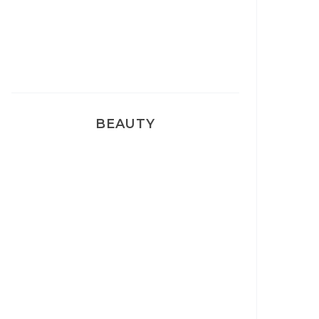
Pyjamas nounours matchy
BEAUTY
Correcteur Super BB Erborian
Un sourire parfait avec Dr
Smile