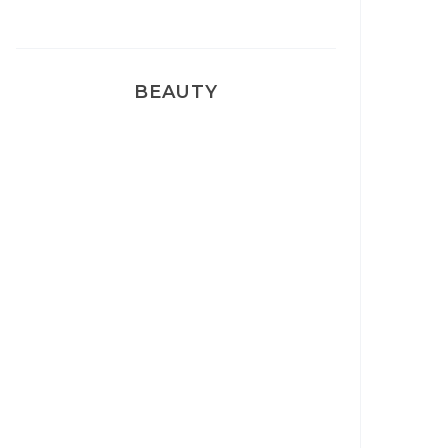
BEAUTY
Correcteur Super BB Erborian
Un sourire parfait avec Dr
Smile
Ma rosacée : comment je l’ai
traité