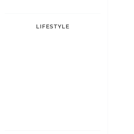
LIFESTYLE
Ça va mais pas trop
Mon Post Partum
Mon accouchement