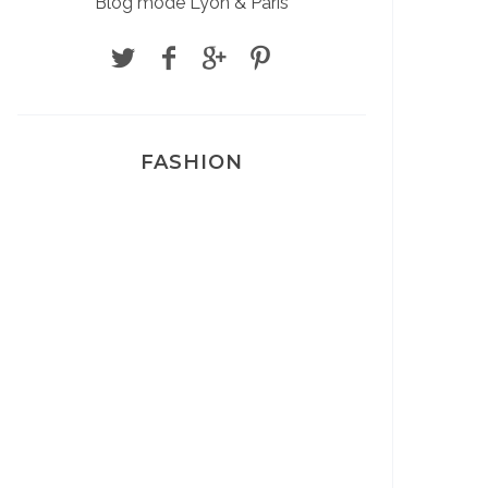
Blog mode Lyon & Paris
FASHION
Josef Dr Martens
Sélection Léopard
Pyjamas nounours matchy