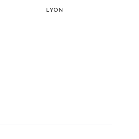
LYON
Lyon: La Villa Marx
Aperitivo & Épicerie italienne à
Lyon
Lyon : Le Desjeuneur