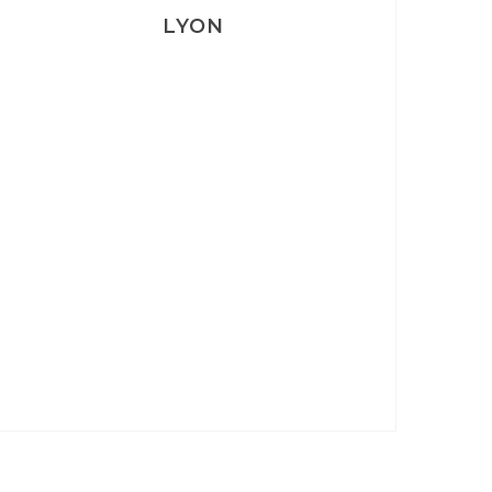
LYON
Lyon: La Villa Marx
Aperitivo & Épicerie italienne à
Lyon
Lyon : Le Desjeuneur