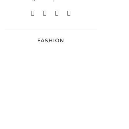
FASHION
Josef Dr Martens
Sélection Léopard
Pyjamas nounours matchy