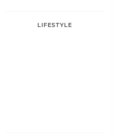
LIFESTYLE
Ça va mais pas trop
Mon Post Partum
Mon accouchement