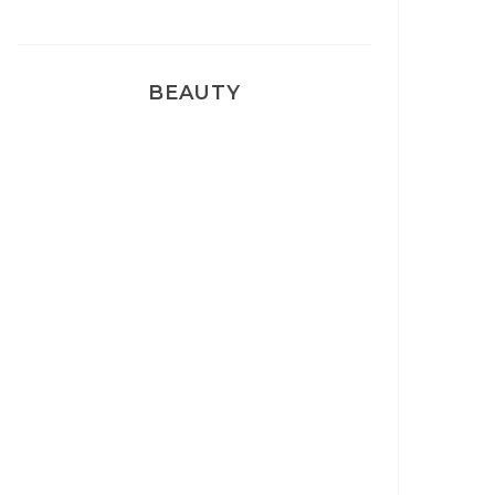
BEAUTY
Correcteur Super BB Erborian
Un sourire parfait avec Dr
Smile
Ma rosacée : comment je l’ai
traité