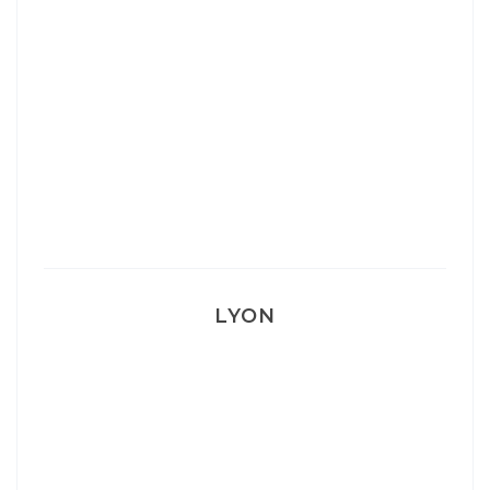
Ça va mais pas trop
Mon Post Partum
Mon accouchement
LYON
Lyon: La Villa Marx