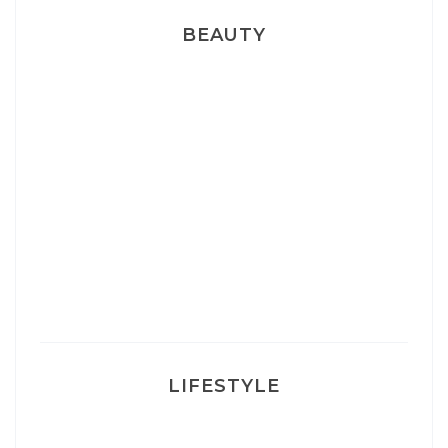
BEAUTY
Correcteur Super BB Erborian
Un sourire parfait avec Dr Smile
Ma rosacée : comment je l’ai traité
LIFESTYLE