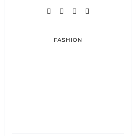
FASHION
Josef Dr Martens
Sélection Léopard
Pyjamas nounours matchy