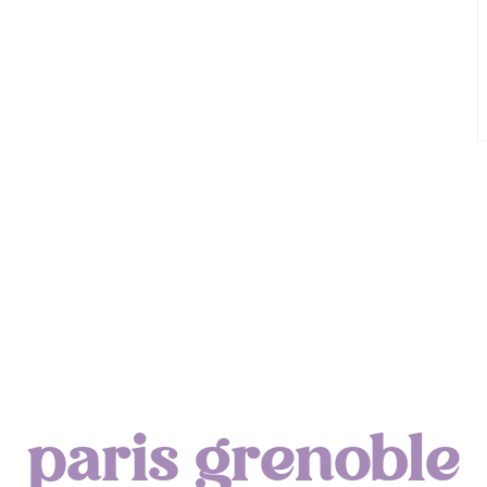
Lyon : Le Desjeuneur
paris grenoble