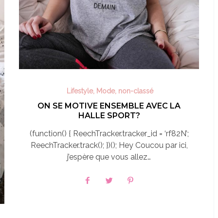
Lifestyle
,
Mode
,
non-classé
ON SE MOTIVE ENSEMBLE AVEC LA
HALLE SPORT?
(function() { ReechTracker.tracker_id = ‘rf82N’;
ReechTracker.track(); })(); Hey Coucou par ici,
j’espère que vous allez…