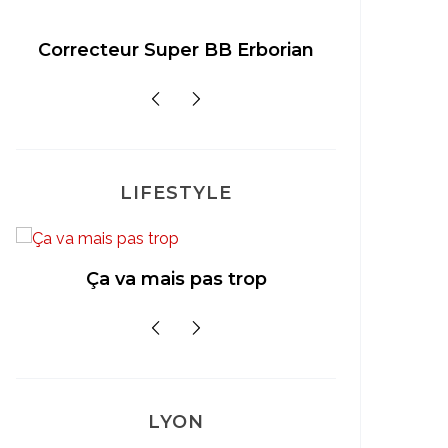
Correcteur Super BB Erborian
Un sour
LIFESTYLE
Mon
Ça va mais pas trop
LYON