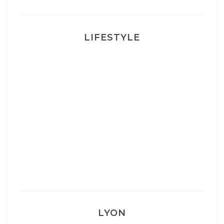
LIFESTYLE
Ça va mais pas trop
Mon Post Partum
Mon accouchement
LYON