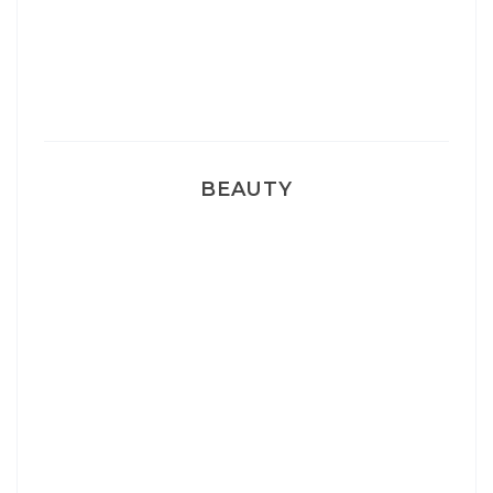
Pyjamas nounours matchy
BEAUTY
Correcteur Super BB Erborian
Un sourire parfait avec Dr Smile
Ma rosacée : comment je l’ai traité