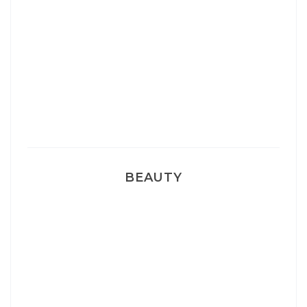
Sélection Léopard
Pyjamas nounours matchy
BEAUTY
Correcteur Super BB Erborian
Un sourire parfait avec Dr Smile