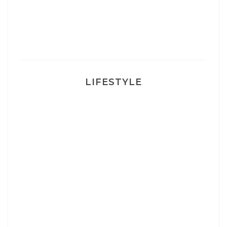
Ma rosacée : comment je l’ai traité
LIFESTYLE
Ça va mais pas trop
Mon Post Partum
Mon accouchement