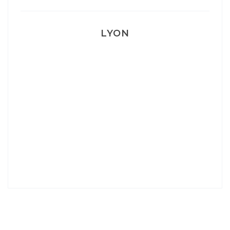
LYON
Lyon: La Villa Marx
Aperitivo & Épicerie italienne à Lyon
Lyon : Le Desjeuneur