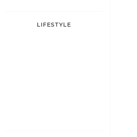
LIFESTYLE
Ça va mais pas trop
Mon Post Partum
Mon accouchement