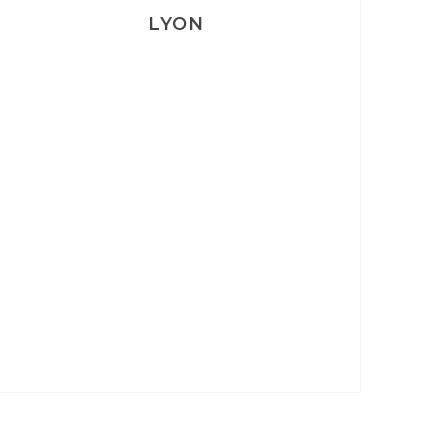
LYON
Lyon: La Villa Marx
Aperitivo & Épicerie italienne à
Lyon
Lyon : Le Desjeuneur