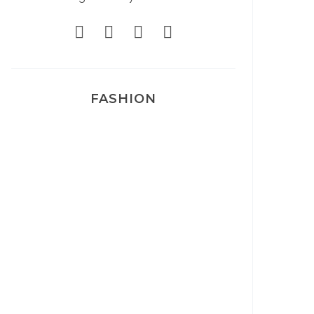
FASHION
Josef Dr Martens
Sélection Léopard
Pyjamas nounours matchy