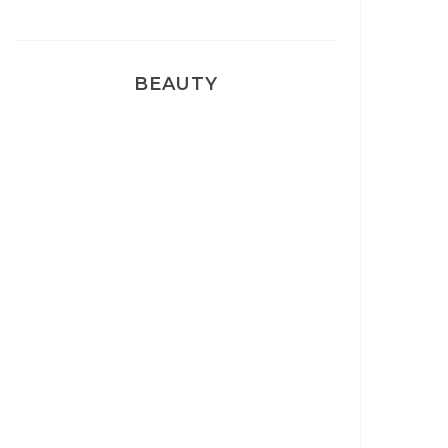
BEAUTY
Correcteur Super BB Erborian
Un sourire parfait avec Dr
Smile
Ma rosacée : comment je l’ai
traité