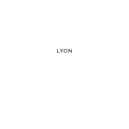
Mon accouchement
LYON
Lyon: La Villa Marx
Aperitivo & Épicerie italienne à Lyon
Lyon : Le Desjeuneur