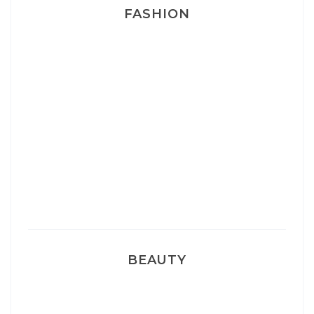
FASHION
Josef Dr Martens
Sélection Léopard
Pyjamas nounours matchy
BEAUTY