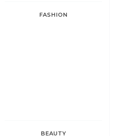
FASHION
Josef Dr Martens
Sélection Léopard
Pyjamas nounours matchy
BEAUTY