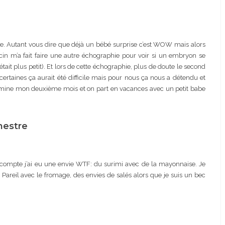
re. Autant vous dire que déjà un bébé surprise c’est WOW mais alors
in m’a fait faire une autre échographie pour voir si un embryon se
ait plus petit). Et lors de cette échographie, plus de doute le second
r certaines ça aurait été difficile mais pour nous ça nous a détendu et
termine mon deuxième mois et on part en vacances avec un petit babe
mestre
e compte j’ai eu une envie WTF: du surimi avec de la mayonnaise. Je
Pareil avec le fromage, des envies de salés alors que je suis un bec