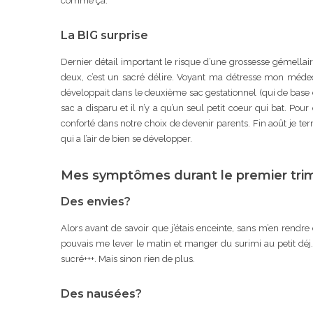
comme ça.
La BIG surprise
Dernier détail important le risque d’une grossesse gémellai
deux, c’est un sacré délire. Voyant ma détresse mon médec
développait dans le deuxième sac gestationnel (qui de base ét
sac a disparu et il n’y a qu’un seul petit coeur qui bat. Pou
conforté dans notre choix de devenir parents. Fin août je 
qui a l’air de bien se développer.
Mes symptômes durant le premier tri
Des envies?
Alors avant de savoir que j’étais enceinte, sans m’en rendr
pouvais me lever le matin et manger du surimi au petit déj. 
sucré+++. Mais sinon rien de plus.
Des nausées?