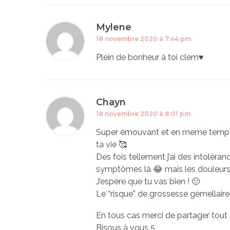
Mylene
18 novembre 2020 à 7:44 pm
Plein de bonheur à toi clem♥️
Chayn
18 novembre 2020 à 8:01 pm
Super émouvant et en meme temps je
ta vie 🥰
Des fois tellement j’ai des intoléran
symptômes là 😂 mais les douleurs m
J’espère que tu vas bien ! 🙂
Le “risque” de grossesse gémellaire
En tous cas merci de partager tout
Bisous à vous 5