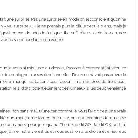
était une surprise. Pas une surprise en mode on est conscient qu’on ne
VRAIE surprise, OK je ne prenais plus la pilule depuis 6 ans, mais je
geait en cas de période à risque. Il a suffi d’une soirée trop arrosée
ou vienne se nicher dans mon ventre.
le que je vous ai mis juste au-dessus. Passons à comment j’ai vécu ce
été de montagnes russes émotionnelles. De un on n’avait pas prévu de
 amies à moi qui se battent pour devenir maman & et de trois pour
gestationnels, donc potentiellement des jumeaux si les deux venaient à
ines, non sans mal. D’une car comme je vous l’ai dit c’est une vraie
abilité que moi ça me tombe dessus. Alors que certaines femmes se
e demandez pourquoi, quand Thom m’a dit GO. J’ai dit OK, c’est là,
e j’aime, notre vie est là, et nous aussi on a le droit à être heureux