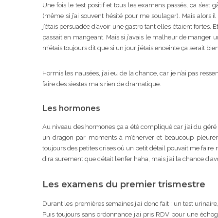
Une fois le test positif et tous les examens passés, ça s’est 
(même si j’ai souvent hésité pour me soulager). Mais alors il 
j’étais persuadée d’avoir une gastro tant elles étaient fortes. E
passait en mangeant. Mais si j’avais le malheur de manger une
m’étais toujours dit que si un jour j’étais enceinte ça serait
Hormis les nausées, j’ai eu de la chance, car je n’ai pas ressent
faire des siestes mais rien de dramatique.
Les hormones
Au niveau des hormones ça a été compliqué car j’ai du géré pl
un dragon par moments à m’énerver et beaucoup pleurer. Mai
toujours des petites crises où un petit détail pouvait me fa
dira surement que c’était l’enfer haha, mais j’ai la chance d’av
Les examens du premier trismestre
Durant les premières semaines j’ai donc fait : un test urinai
Puis toujours sans ordonnance j’ai pris RDV pour une échog