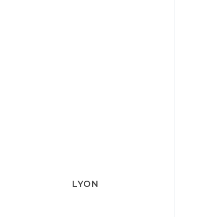
Ça va mais pas trop
Mon Post Partum
Mon accouchement
LYON