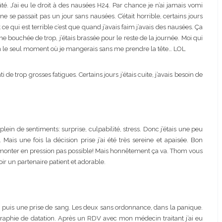
gâté. J’ai eu le droit à des nausées H24. Par chance je n’ai jamais vomi
ne se passait pas un jour sans nausées. C’était horrible, certains jours
t ce qui est terrible c’est que quand j’avais faim j’avais des nausées. Ça
 bouchée de trop, j’étais brassée pour le reste de la journée. Moi qui
 bien le seul moment où je mangerais sans me prendre la tête… LOL
i de trop grosses fatigues. Certains jours j’étais cuite, j’avais besoin de
ein de sentiments: surprise, culpabilité, stress. Donc j’étais une peu
s une fois la décision prise j’ai été très sereine et apaisée. Bon
ire monter en pression pas possible! Mais honnêtement ça va. Thom vous
oir un partenaire patient et adorable.
re, puis une prise de sang. Les deux sans ordonnance, dans la panique.
raphie de datation. Après un RDV avec mon médecin traitant j’ai eu