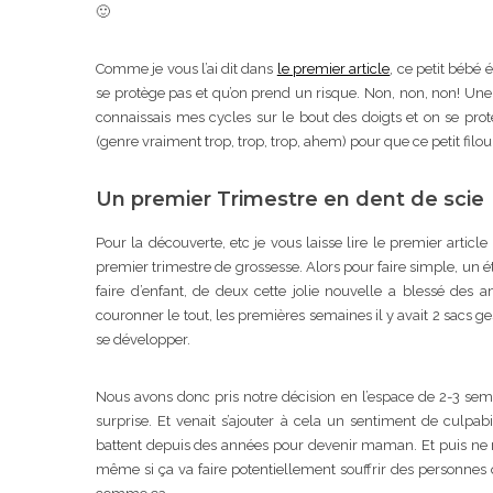
🙂
Comme je vous l’ai dit dans
le premier article
, ce petit bébé 
se protège pas et qu’on prend un risque. Non, non, non! Une 
connaissais mes cycles sur le bout des doigts et on se proté
(genre vraiment trop, trop, trop, ahem) pour que ce petit fil
Un premier Trimestre en dent de scie
Pour la découverte, etc je vous laisse lire le premier artic
premier trimestre de grossesse. Alors pour faire simple, un 
faire d’enfant, de deux cette jolie nouvelle a blessé des
couronner le tout, les premières semaines il y avait 2 sacs 
se développer.
Nous avons donc pris notre décision en l’espace de 2-3 sema
surprise. Et venait s’ajouter à cela un sentiment de culp
battent depuis des années pour devenir maman. Et puis ne m
même si ça va faire potentiellement souffrir des personnes qu