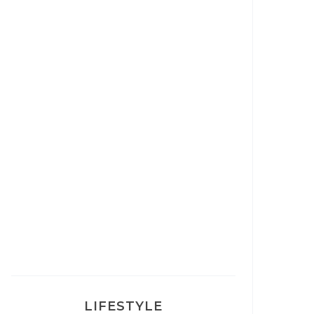
Correcteur Super BB Erborian
Un sourire parfait avec Dr
Smile
Ma rosacée : comment je l’ai
traité
LIFESTYLE