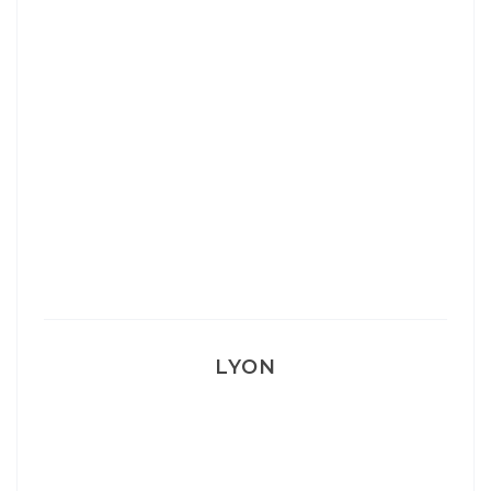
Ça va mais pas trop
Mon Post Partum
Mon accouchement
LYON
Lyon: La Villa Marx