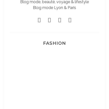
Blog mode, beauté, voyage & lifestyle
Blog mode Lyon & Paris
FASHION
Josef Dr Martens
Sélection Léopard
Pyjamas nounours matchy