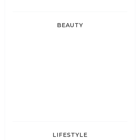
BEAUTY
Correcteur Super BB Erborian
Un sourire parfait avec Dr Smile
Ma rosacée : comment je l’ai traité
LIFESTYLE